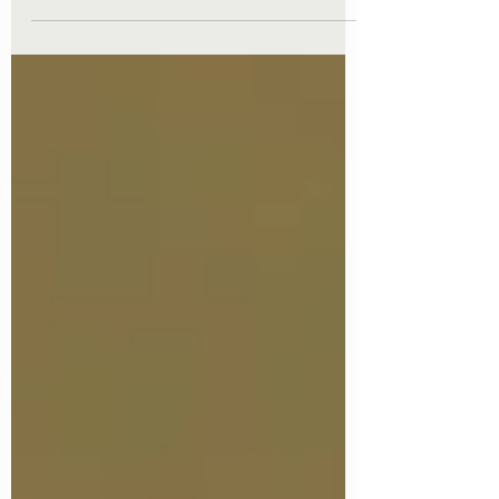
gehören zu den Themen, bei denen der
Leidensdruck oft besonders groß ist.
Deshalb möchte ich dir in diesem
Blogartikel zeigen, worauf es in dieser
Situation eigentlich ankommt, und dir drei
konkrete Wege mitgeben, die dir das
Wiedereinschlafen erleichtern können.