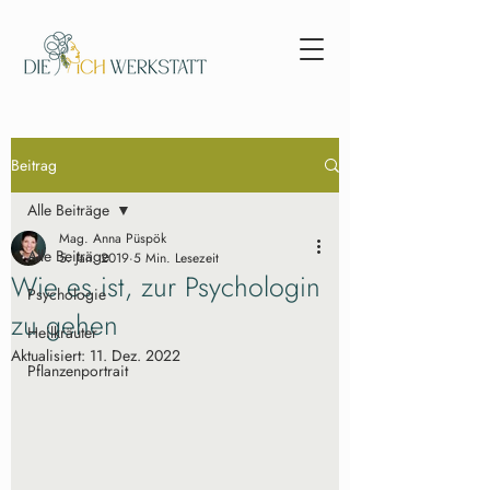
Beitrag
Alle Beiträge
Mag. Anna Püspök
Alle Beiträge
5. Jan. 2019
5 Min. Lesezeit
Wie es ist, zur Psychologin
Psychologie
zu gehen
Heilkräuter
Aktualisiert:
11. Dez. 2022
Pflanzenportrait