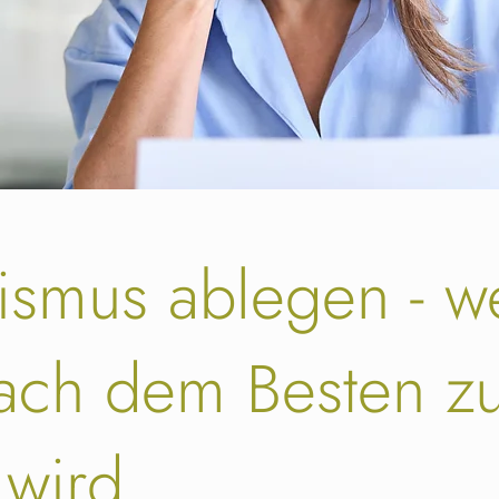
nismus ablegen - 
ach dem Besten z
 wird