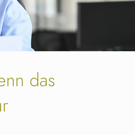
wenn das
ur