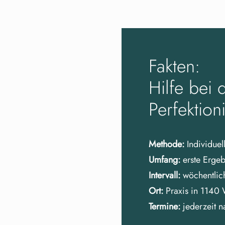
Fakten:
Hilfe bei
Perfektio
Methode:
Individue
Umfang:
erste Erge
Intervall:
wöchentlich
Ort:
Praxis in 1140 
Termine:
jederzeit 