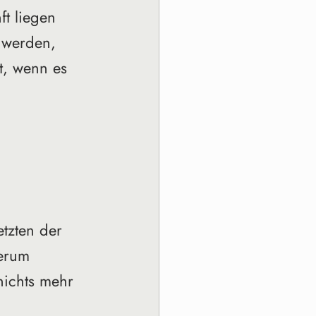
t liegen 
 werden, 
t, wenn es 
etzten der 
erum 
nichts mehr 