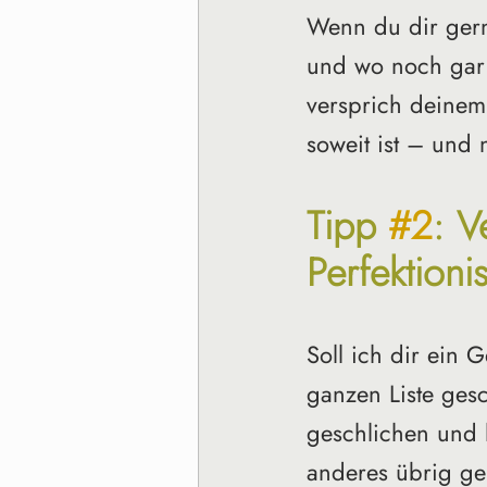
Wenn du dir gern
und wo noch gar n
versprich deinem
soweit ist – und n
Tipp 
#2
: V
Perfektioni
Soll ich dir ein 
ganzen Liste ges
geschlichen und h
anderes übrig geb