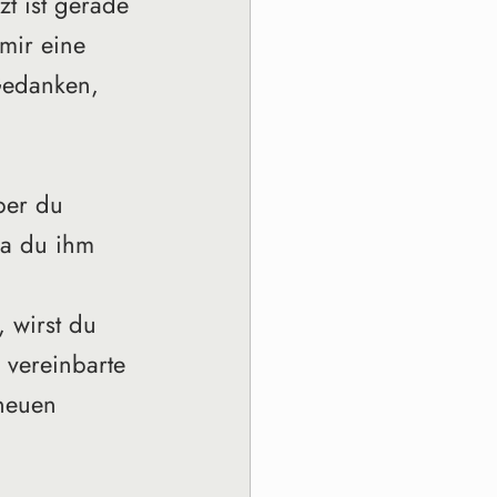
zt ist gerade 
mir eine 
Gedanken, 
ber du 
da du ihm 
 wirst du 
 vereinbarte 
neuen 