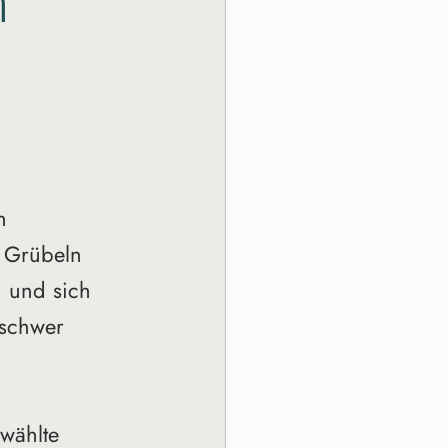
m
n 
 Grübeln 
n und sich 
 schwer 
wählte 