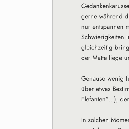
Gedankenkarussel
gerne während de
nur entspannen 
Schwierigkeiten i
gleichzeitig brin
der Matte liege u
Genauso wenig fun
über etwas Bestim
Elefanten“…), de
In solchen Momen