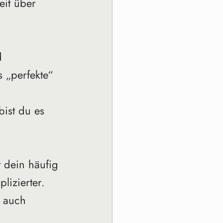
eit über 
d 
s „perfekte“ 
 
ist du es 
 dein häufig 
izierter. 
 auch 