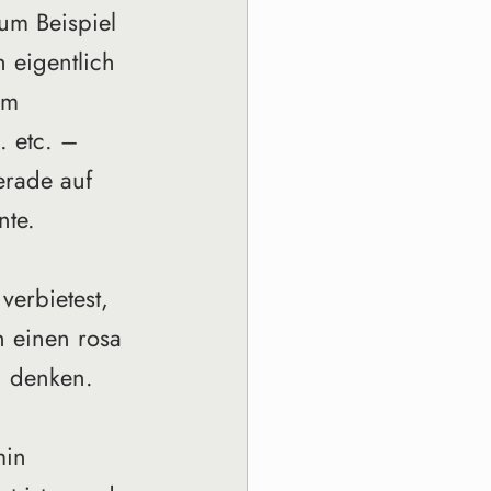
um Beispiel 
 eigentlich 
um 
. etc. – 
erade auf 
nte. 
verbietest, 
n einen rosa 
n denken. 
min 