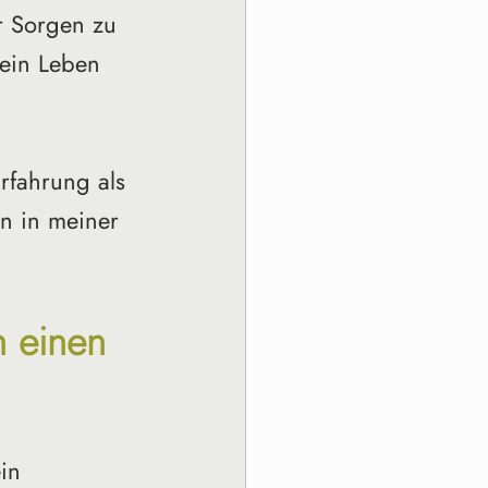
r Sorgen zu 
ein Leben 
rfahrung als 
en in meiner 
 einen 
in 