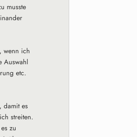
zu musste 
einander 
n, wenn ich 
ie Auswahl 
rung etc. 
, damit es 
ch streiten. 
 es zu 