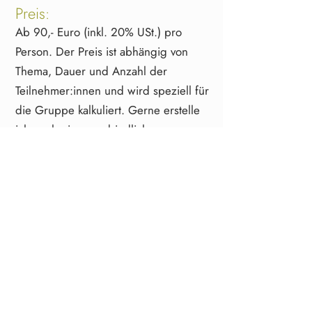
Preis:
Ab 90,- Euro (inkl. 20% USt.) pro
Person. Der Preis ist abhängig von
Thema, Dauer und Anzahl der
Teilnehmer:innen und wird speziell für
die Gruppe kalkuliert. Gerne erstelle
ich euch ein unverbindliches
Angebot!
Ort:
Wenn nicht anders vereinbart, findet
der Workshop in der
Halbturner
, Reitschulgasse 7, 7131
Kräuterstube
Halbturn, statt. Eine Anreise mit
öffentlichen Verkehrsmitteln ist
möglich, bitte nehmt für weitere