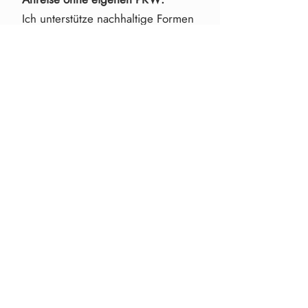
Ich unterstütze nachhaltige Formen
der Mobiliät! Auch wenn du nicht
mit dem Auto anreisen kannst oder
willst, ist eine Kursteilnahme
selbstverständlich möglich. Nimm
dazu bitte
Kontakt
mit mir auf!
die ICHwerkstatt | Finde die Ruhe in dir.
Mag. Anna Püspök
anna@die-ichwerkstatt.at
+43 (0)677 612 080 81
Penzinger Straße 80/6-7, 1140 Wien