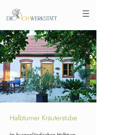
Halbturner Kräuterstube
Im burgenländischen Halbturn,