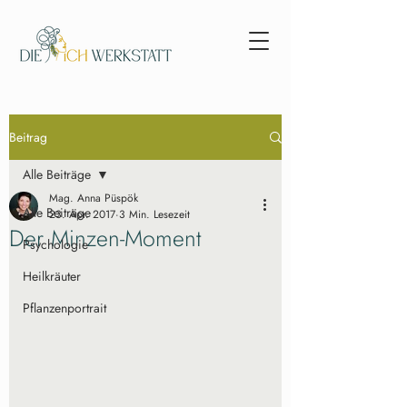
Beitrag
Alle Beiträge
Mag. Anna Püspök
Alle Beiträge
23. Apr. 2017
3 Min. Lesezeit
Der Minzen-Moment
Psychologie
Heilkräuter
Pflanzenportrait